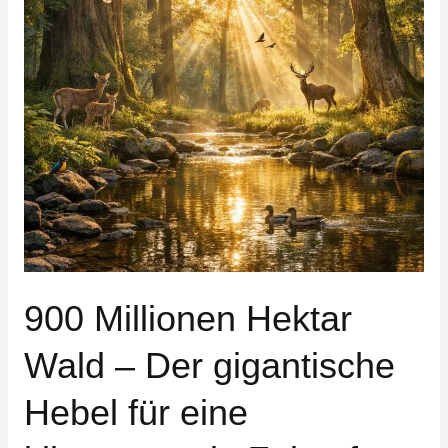
Der
gigantische
Hebel
für
eine
klimaneutrale
Zukunft
900 Millionen Hektar
Wald – Der gigantische
Hebel für eine