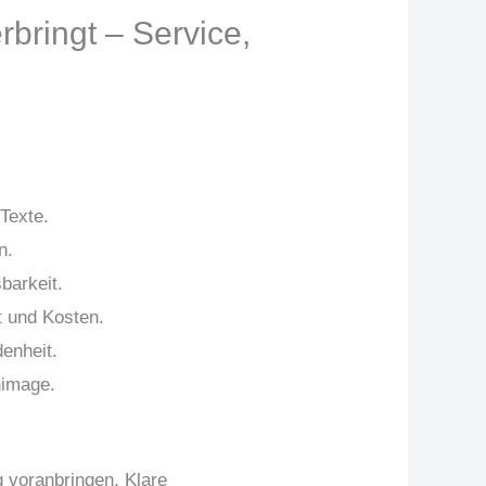
rbringt – Service,
Texte.
n.
barkeit.
t und Kosten.
denheit.
nimage.
 voranbringen. Klare