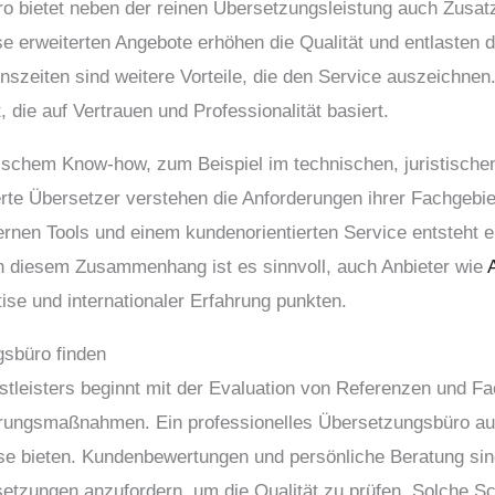
o bietet neben der reinen Übersetzungsleistung auch Zusatz
 erweiterten Angebote erhöhen die Qualität und entlasten d
szeiten sind weitere Vorteile, die den Service auszeichnen.
die auf Vertrauen und Professionalität basiert.
fischem Know-how, zum Beispiel im technischen, juristische
erte Übersetzer verstehen die Anforderungen ihrer Fachgebi
nen Tools und einem kundenorientierten Service entsteht ei
 In diesem Zusammenhang ist es sinnvoll, auch Anbieter wie
ise und internationaler Erfahrung punkten.
sbüro finden
stleisters beginnt mit der Evaluation von Referenzen und 
herungsmaßnahmen. Ein professionelles Übersetzungsbüro a
ise bieten. Kundenbewertungen und persönliche Beratung sin
etzungen anzufordern, um die Qualität zu prüfen. Solche Sch