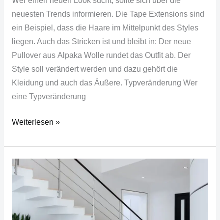
Wer einen neuen Look sucht, sollte sich über die
neuesten Trends informieren. Die Tape Extensions sind
ein Beispiel, dass die Haare im Mittelpunkt des Styles
liegen. Auch das Stricken ist und bleibt in: Der neue
Pullover aus Alpaka Wolle rundet das Outfit ab. Der
Style soll verändert werden und dazu gehört die
Kleidung und auch das Äußere. Typveränderung Wer
eine Typveränderung
Weiterlesen »
Tipps
zur
individuellen
Hauseinrichtung