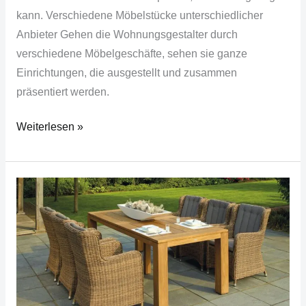
kann. Verschiedene Möbelstücke unterschiedlicher
Anbieter Gehen die Wohnungsgestalter durch
verschiedene Möbelgeschäfte, sehen sie ganze
Einrichtungen, die ausgestellt und zusammen
präsentiert werden.
Weiterlesen »
Bereiten
Sie
ihren
Garten
für
den
Sommer