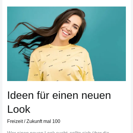
Ideen
für
einen
neuen
Look
Ideen für einen neuen
Look
Freizeit
/
Zukunft mal 100