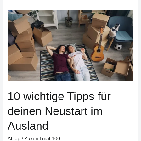
10
wichtige
Tipps
für
deinen
Neustart
im
Ausland
10 wichtige Tipps für
deinen Neustart im
Ausland
Alltag
/
Zukunft mal 100