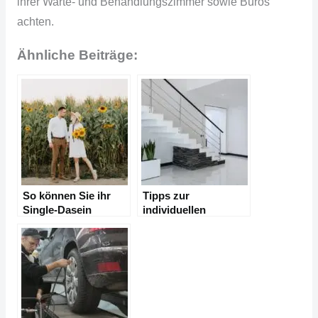
ihrer Warte- und
Behandlungszimmer
sowie Büros
achten.
Ähnliche Beiträge:
So können Sie ihr
Tipps zur
Single-Dasein
individuellen
beenden
Hauseinrichtung