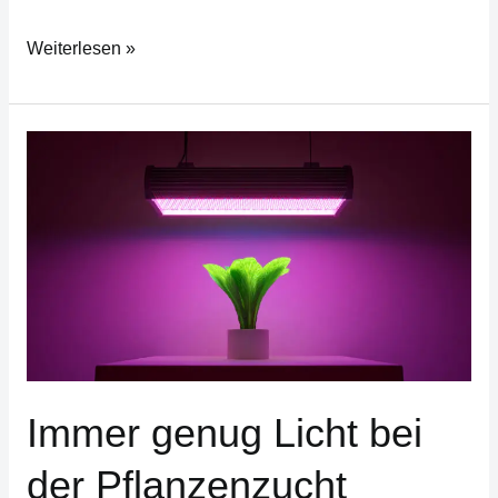
Weiterlesen »
Immer
genug
Licht
bei
der
Pflanzenzucht
Immer genug Licht bei
der Pflanzenzucht